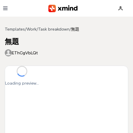
Skip to main content
Templates
/
Work
/
Task breakdown
/
無題
無題
EThCgVbLQt
Loading preview...