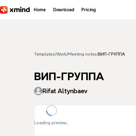
Skip to main content
Home
Download
Pricing
Templates
/
Work
/
Meeting notes
/
ВИП-ГРУППА
ВИП-ГРУППА
Rifat Altynbaev
Loading preview...