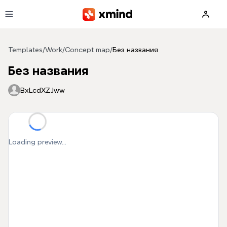
Skip to main content
Templates
/
Work
/
Concept map
/
Без названия
Без названия
BxLcdXZJww
Loading preview...