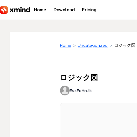
Skip to main content
Home
Download
Pricing
Home
>
Uncategorized
>
ロジック図
ロジック図
EsxFoHnJik