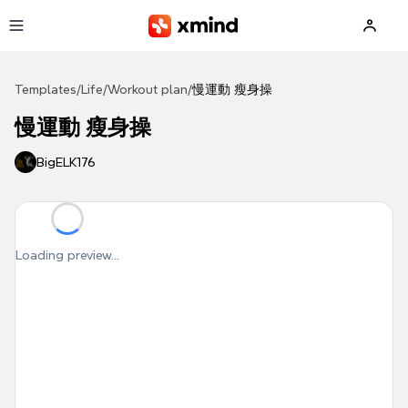
Skip to main content
Templates
/
Life
/
Workout plan
/
慢運動 瘦身操
慢運動 瘦身操
BigELK176
Loading preview...