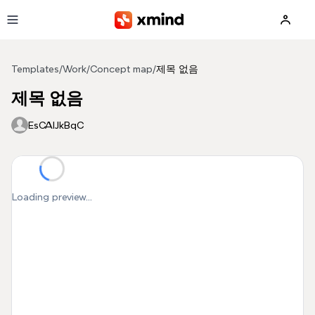
Skip to main content
Templates
/
Work
/
Concept map
/
제목 없음
제목 없음
EsCAIJkBqC
Loading preview...