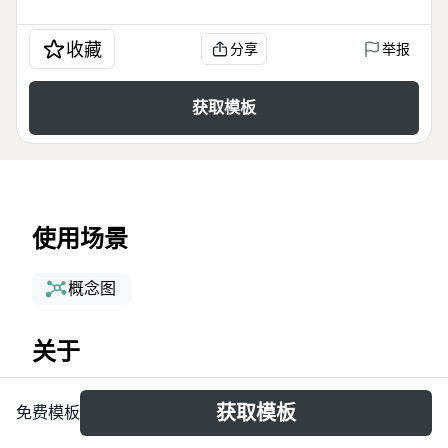
收藏
分享
举报
获取模板
使用场景
概念图
关于
思维导图用法模板是一份包含86个节点的综合性指
获取模板
免费模板
南，覆盖了做计划、做笔记、逻辑思考、灵感/创意、
项目管理、做报告、辅助记忆和演示/展示八大应用场