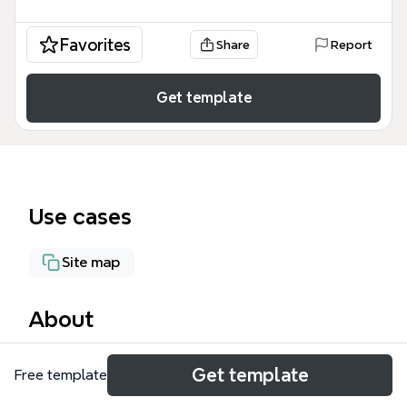
Favorites
Share
Report
Get template
Use cases
Site map
About
Этот шаблон Промо Страница Яндекс Самокат
Get template
Free template
представляет собой детальную структуру
лендинга, состоящую из 42 узлов,