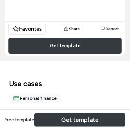
Favorites
Share
Report
Get template
Use cases
Personal finance
About
Get template
Free template
「知らないだけで損する！ 確定申告勉強会」マイン