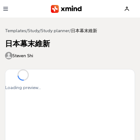
Skip to main content
Templates
/
Study
/
Study planner
/
日本幕末維新
日本幕末維新
Steven Shi
Loading preview...