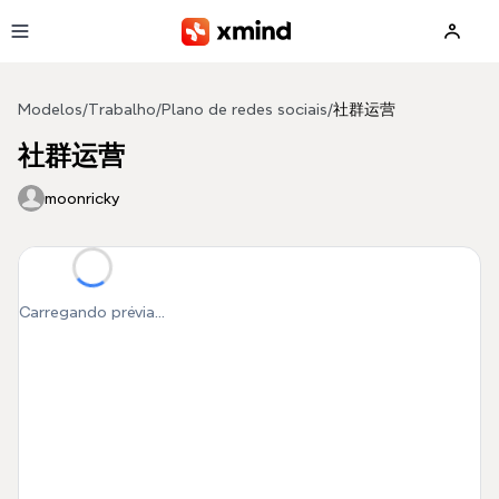
Pular para o conteúdo principal
Modelos
/
Trabalho
/
Plano de redes sociais
/
社群运营
社群运营
moonricky
Carregando prévia...