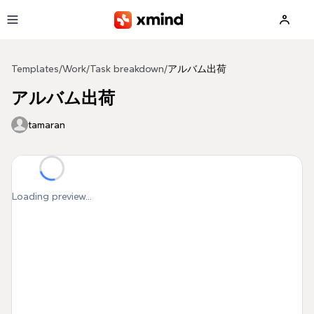
Skip to main content
Templates
/
Work
/
Task breakdown
/
アルバム出荷
アルバム出荷
tamaran
Loading preview...