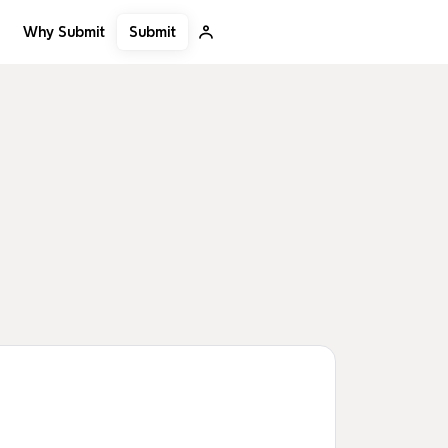
Submit
Why Submit