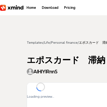
Skip to main content
Home
Download
Pricing
Templates
/
Life
/
Personal finance
/
エポスカード 滞
エポスカード 滞納
AIHIYIRnnS
Loading preview...