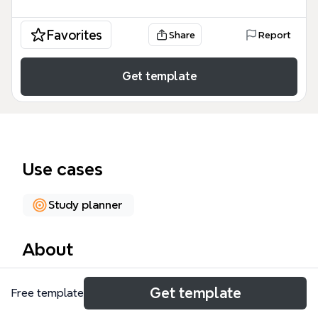
Favorites
Share
Report
Get template
Use cases
Study planner
About
Еженедельный отчет mind map — это
Get template
Free template
структурированный инструмент для
мониторинга прогресса в рамках обучения или