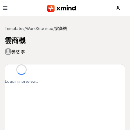
Skip to main content
Templates
/
Work
/
Site map
/
雲商機
雲商機
晏慈 李
Loading preview...