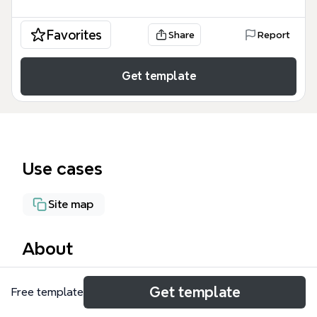
Favorites
Share
Report
Get template
Use cases
Site map
About
Шаблон Структура сайта в Xmind представляет
Get template
Free template
собой комплексную схему проектирования
главной страницы, включающую 37 узлов для