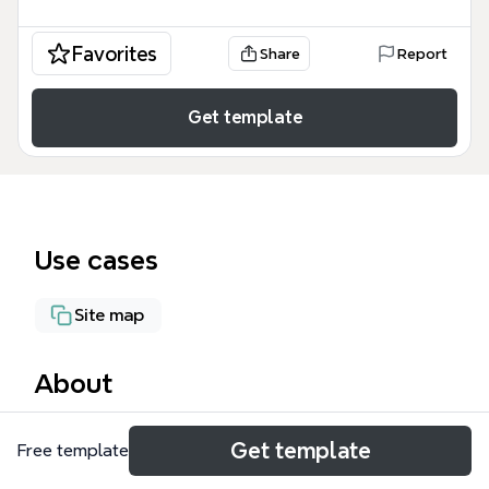
Favorites
Share
Report
Get template
Use cases
Site map
About
Этот шаблон Структура сайта представляет
Get template
Free template
собой детальную карту из 148 узлов,
предназначенную для проектирования