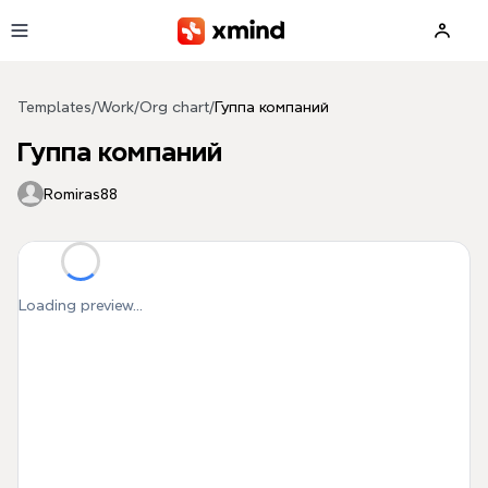
Skip to main content
Templates
/
Work
/
Org chart
/
Гуппа компаний
Гуппа компаний
Romiras88
Loading preview...