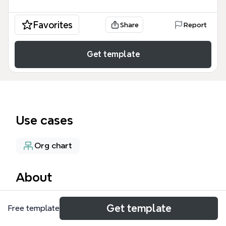
Favorites
Share
Report
Get template
Use cases
Org chart
About
Ментальная карта «Группа компаний»
Get template
Free template
представляет структуру холдинга,
объединяющего девять бизнес-направлений: