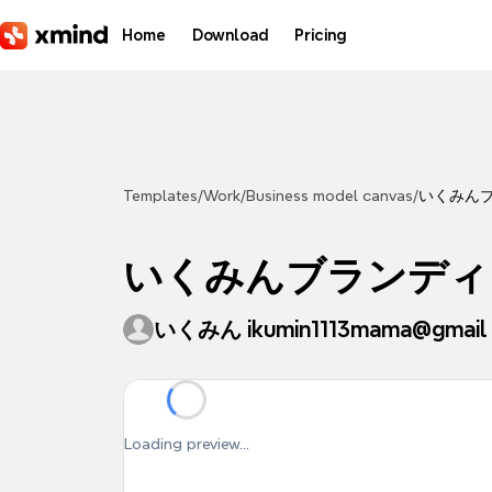
Skip to main content
Home
Download
Pricing
Templates
/
Work
/
Business model canvas
/
いくみんブ
いくみんブランディ
いくみん ikumin1113mama@gmail
Loading preview...