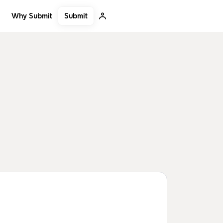
Submit
Why Submit