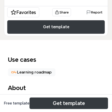
Favorites
Share
Report
Get template
Use cases
Learning roadmap
About
Этот шаблон Личный бренд представляет собой
Get template
Free template
структурированную дорожную карту,
предназначенную для экспертов,