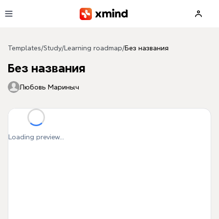
Skip to main content
Templates
/
Study
/
Learning roadmap
/
Без названия
Без названия
Любовь Мариныч
Loading preview...