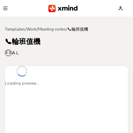
Skip to main content
Templates
/
Work
/
Meeting notes
/
📞輪班值機
📞輪班值機
A L
Loading preview...