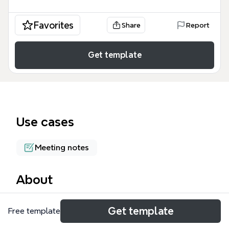
Favorites
Share
Report
Get template
Use cases
Meeting notes
About
「輪班值機」模板專為資訊安全監控中心（SOC）與
Get template
Free template
網路維運團隊設計，涵蓋客戶名單確認、問題紀錄、產
品支援及開案流程等20個節點。模板以「確認客戶名