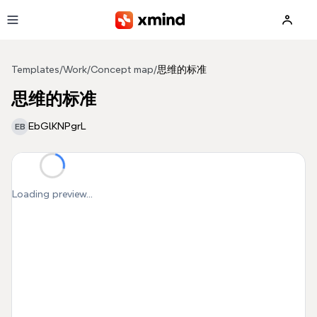
Skip to main content
Templates
/
Work
/
Concept map
/
思维的标准
思维的标准
EbGlKNPgrL
EB
Loading preview...