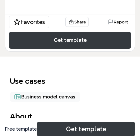
Favorites
Share
Report
Get template
Use cases
Business model canvas
About
Get template
Free template
Шаблон «План БДР по загрузке» предназначен
для авиационных агентств и менеджеров по