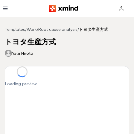
Skip to main content
Templates
/
Work
/
Root cause analysis
/
トヨタ生産方式
トヨタ生産方式
Yagi Hiroto
Loading preview...