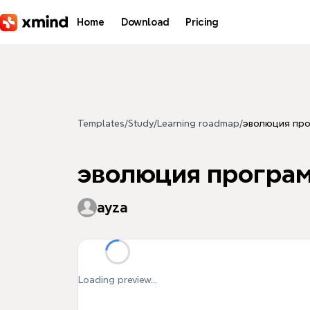
Skip to main content
Home
Download
Pricing
Templates
/
Study
/
Learning roadmap
/
эволюция пр
эволюция програ
ayza
Loading preview...