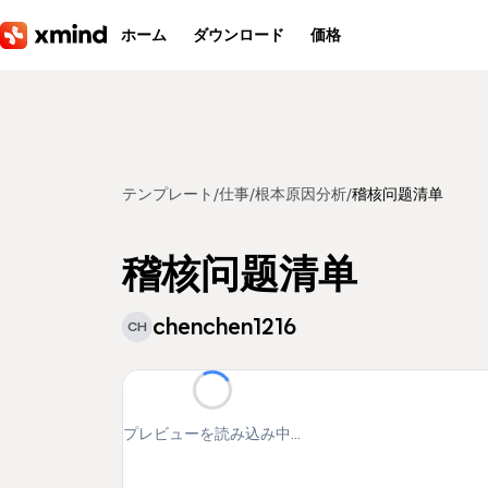
メインコンテンツへ移動
ホーム
ダウンロード
価格
テンプレート
/
仕事
/
根本原因分析
/
稽核问题清单
稽核问题清单
chenchen1216
CH
プレビューを読み込み中...