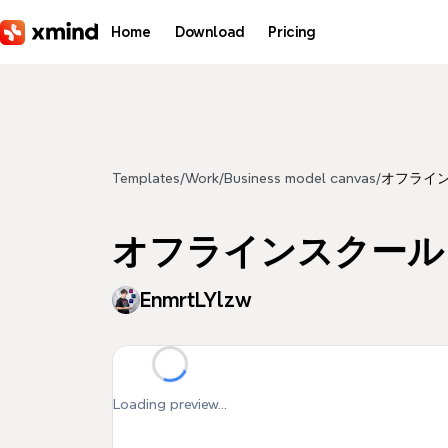
Skip to main content
Home
Download
Pricing
Templates
/
Work
/
Business model canvas
/
オフライ
オフラインスクール
EnmrtLYlzw
Loading preview...