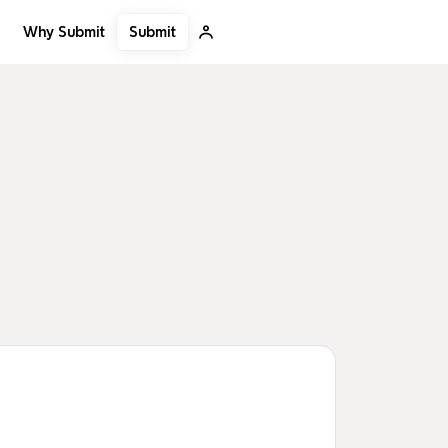
Submit
Why Submit