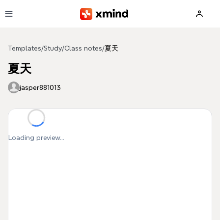
Skip to main content
Templates
/
Study
/
Class notes
/
夏天
夏天
jasper881013
Loading preview...