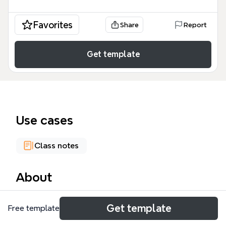
Favorites
Share
Report
Get template
Use cases
Class notes
About
這份「夏天」心智圖由秀峰國小五年十一班林靖智同學
Get template
Free template
製作，以44個節點系統化整理夏季生活面向，涵蓋暑
假、颱風、水上活動、炎熱天氣與練琴等主題。圖中具