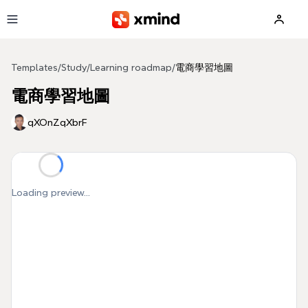
Skip to main content
Templates
/
Study
/
Learning roadmap
/
電商學習地圖
電商學習地圖
qXOnZqXbrF
Loading preview...