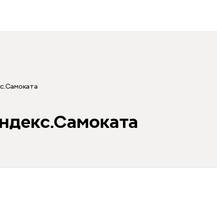
с.Самоката
ндекс.Самоката