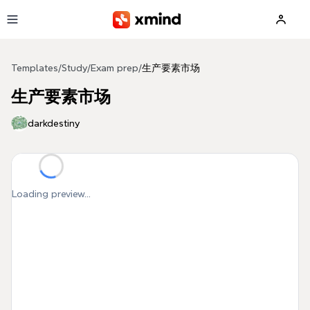
Skip to main content
Templates
/
Study
/
Exam prep
/
生产要素市场
生产要素市场
darkdestiny
Loading preview...