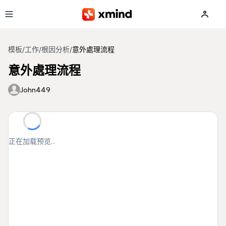
跳到主要内容
模板
/
工作
/
根因分析
/
意外處理流程
意外處理流程
John449
正在加载预览...