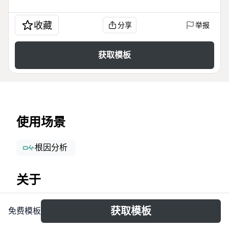
收藏
分享
举报
获取模板
使用场景
根因分析
关于
意外處理流程模板專為職場與日常環境設計，涵蓋從輕
获取模板
免费模板
微擦傷到數據驗證的標準化應對步驟。模板以「意外處
理流程」為核心，分支包含「輕微擦傷 受傷範圍在10