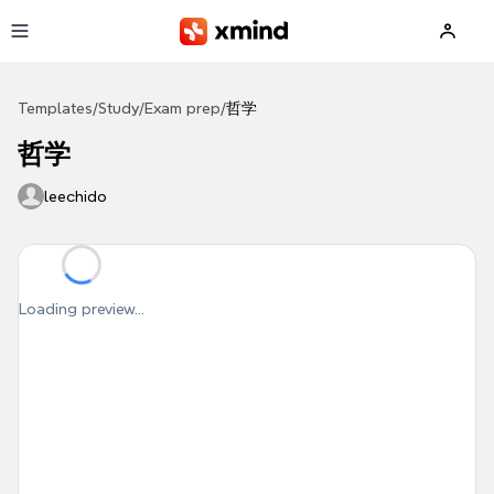
Skip to main content
Templates
/
Study
/
Exam prep
/
哲学
哲学
leechido
Loading preview...