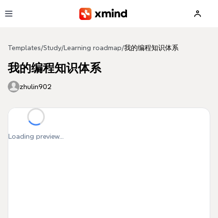
Skip to main content
Templates
/
Study
/
Learning roadmap
/
我的编程知识体系
我的编程知识体系
zhulin902
Loading preview...