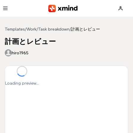
Skip to main content
Templates
/
Work
/
Task breakdown
/
計画とレビュー
計画とレビュー
hiro1965
Loading preview...