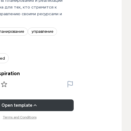
ты планирования и реализации
на для тех, кто стремится к
равлению своими ресурсами и
ланирование
управление
zed
spiration
Open template
Terms and Conditions