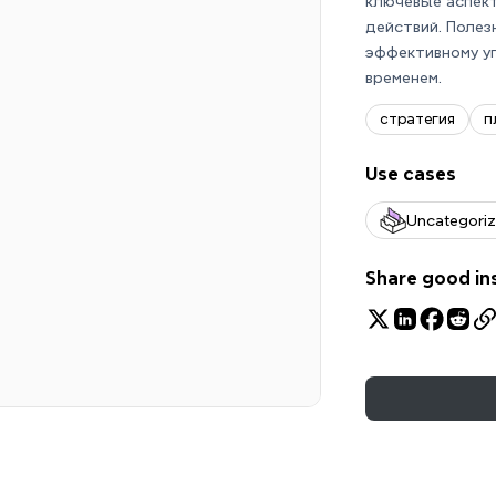
ключевые аспек
действий. Полез
эффективному уп
временем.
стратегия
п
Use cases
Uncategori
Share good in