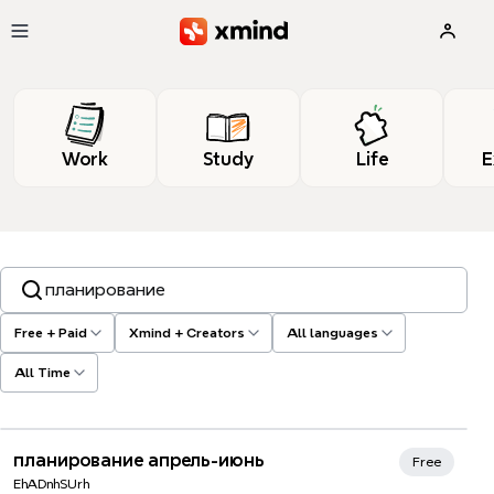
Skip to main content
Work
Study
Life
E
Search templates, tags…
Free + Paid
Xmind + Creators
All languages
All Time
планирование апрель-июнь
Free
EhADnhSUrh