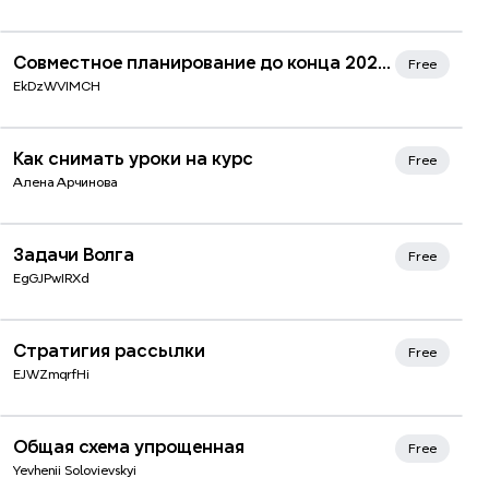
Совместное планирование до конца 2022 го
Free
EkDzWVIMCH
Как снимать уроки на курс
Free
Aлена Арчинова
Задачи Волга
Free
EgGJPwIRXd
Стратигия рассылки
Free
EJWZmqrfHi
Xmind Favorites
Общая схема упрощенная
Free
Yevhenii Solovievskyi