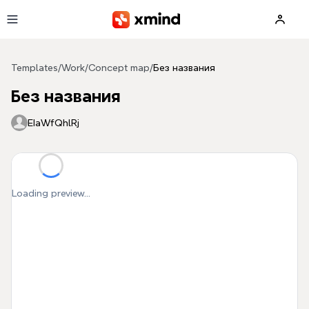
Skip to main content
Templates
/
Work
/
Concept map
/
Без названия
Без названия
EIaWfQhlRj
Loading preview...