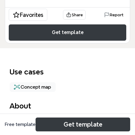
Favorites
Share
Report
Get template
Use cases
Concept map
About
Этот Без названия шаблон Xmind представляет
Get template
Free template
собой классическую радиальную структуру для
структурирования мышления, включающую 4