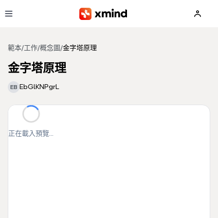
跳到主要內容
範本
/
工作
/
概念圖
/
金字塔原理
金字塔原理
EbGlKNPgrL
EB
正在載入預覽...