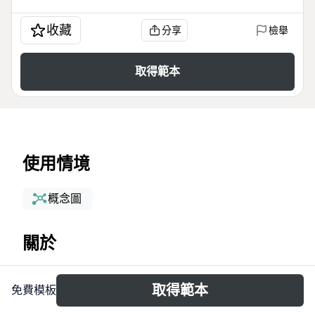
收藏
分享
檢舉
取得範本
使用情境
概念圖
關於
金字塔原理思维导图模板系统梳理了芭芭拉·明托经典
取得範本
免費模板
著作的核心框架，涵盖表达、思考、解决问题和演示四
大逻辑模块，共77个节点。模板以结论先行、以上统