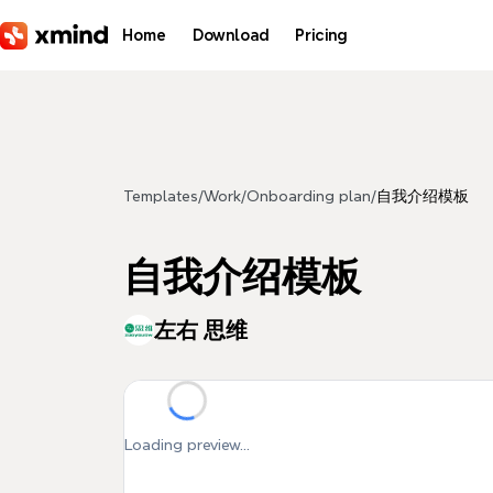
Skip to main content
Home
Download
Pricing
Templates
/
Work
/
Onboarding plan
/
自我介绍模板
自我介绍模板
左右 思维
Loading preview...