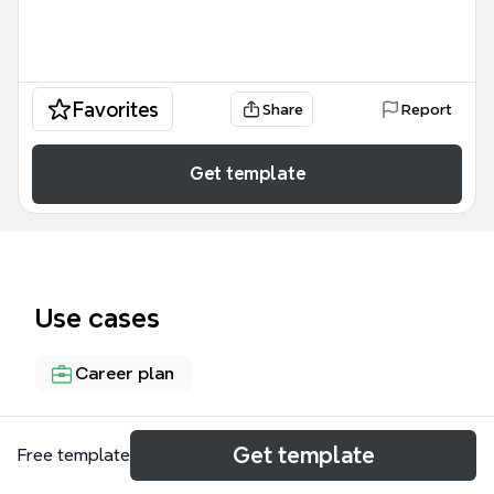
Favorites
Share
Report
Get template
Use cases
Career plan
About
Get template
Free template
Эта карта мыслей «Стратегия роста и развития