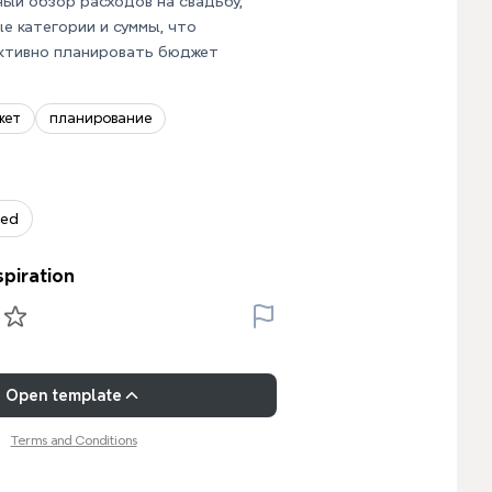
ый обзор расходов на свадьбу,
е категории и суммы, что
ктивно планировать бюджет
жет
планирование
zed
spiration
Open template
Terms and Conditions