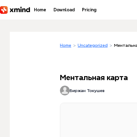
Skip to main content
Home
Download
Pricing
Home
>
Uncategorized
>
Ментальна
Ментальная карта
Биржан Токушев