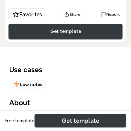
Favorites
Share
Report
Get template
Use cases
Law notes
About
يعد باب الصيد خريطة ذهنية شاملة تتناول الأحكام الفقهية
Get template
Free template
المتعلقة بالصيد في الشريعة الإسلامية، حيث تغطي 36
عقدة معرفية موزعة بدقة. يبدأ هذا المخطط بتوضيح تعريفه