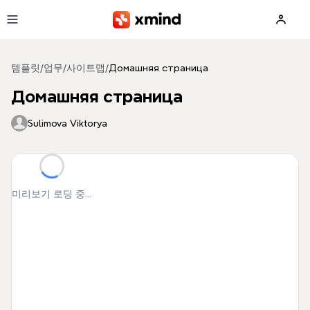
본문으로 건너뛰기
템플릿
/
업무
/
사이트맵
/
Домашняя страница
Домашняя страница
Sulimova Viktorya
미리보기 로딩 중...