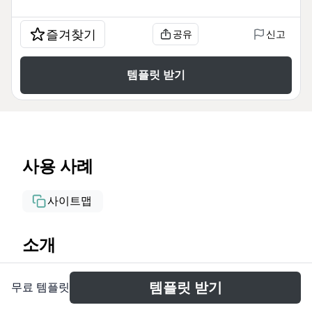
즐겨찾기
공유
신고
템플릿 받기
사용 사례
사이트맵
소개
Шаблон 'Домашняя страница' от Xmind
템플릿 받기
무료 템플릿
предназначен для психологов и коучей,
желающих структурировать свой веб-сайт. Он