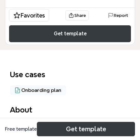
Favorites
Share
Report
Get template
Use cases
Onboarding plan
About
Этот шаблон «Запись на первичку» представляет
Get template
Free template
собой четкий алгоритм из 4 ключевых этапов
для управления процессом первичного приема