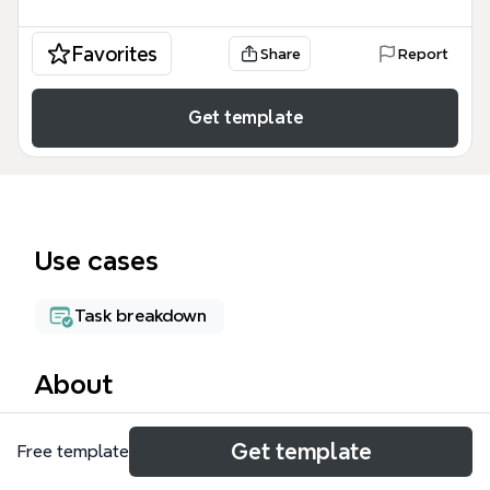
Favorites
Share
Report
Get template
Use cases
Task breakdown
About
Этот краткий расчет создан шаблон Xmind
Get template
Free template
предназначен для кредитных специалистов и
финансовых консультантов, стремящихся