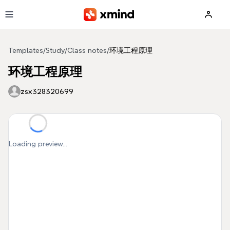
Skip to main content
Templates
/
Study
/
Class notes
/
环境工程原理
环境工程原理
zsx328320699
Loading preview...