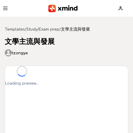
Skip to main content
Templates
/
Study
/
Exam prep
/
文學主流與發展
文學主流與發展
tzongye
Loading preview...