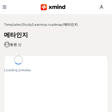
Skip to main content
Templates
/
Study
/
Learning roadmap
/
메타인지
메타인지
동원 신
Loading preview...