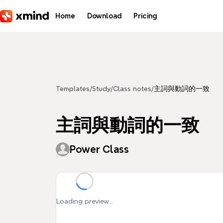
Skip to main content
Home
Download
Pricing
Templates
/
Study
/
Class notes
/
主詞與動詞的一致
主詞與動詞的一致
Power Class
Loading preview...